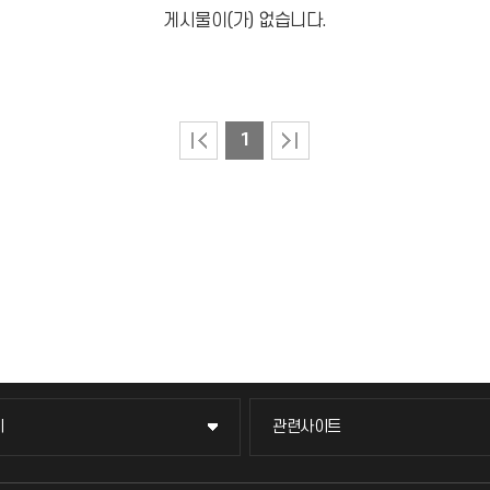
게시물이(가) 없습니다.
1
이
관련사이트
이
관련사이트
국방헬프콜