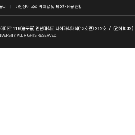
공시
개인정보 목적 외 이용 및 제 3차 제공 현황
발전기금
아카데미로 119(송도동) 인천대학교 사회과학대학(13호관) 212호
/
(전화)032) 
(FAQ)
산학협력단
IVERSITY.
ALL RIGHTS RESERVED.
소비자생활협동조합
지킴이
총동문회