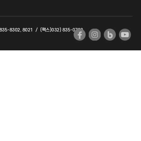
교육혁신본부
835-8302, 8021
/
(팩스)032) 835-0720
국제교류과
국제지원과
공자아카데미
기초교육원
공학교육혁신센터
대학생활상담센터
사회봉사센터