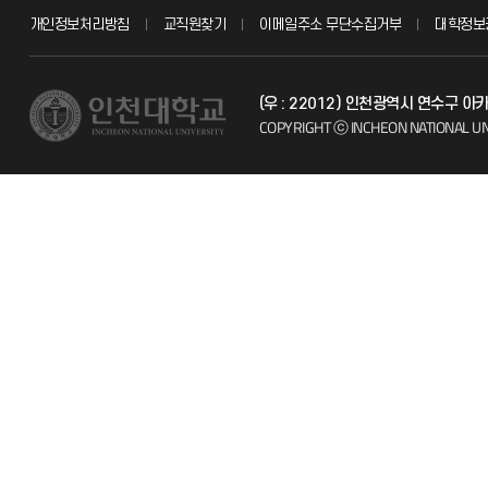
개인정보처리방침
교직원찾기
이메일주소 무단수집거부
대학정보
교수채용
불친절신고
(우 : 22012) 인천광역시 연수구 
시설예약
자주 묻는 질문
COPYRIGHT ⓒ INCHEON NATIONAL UN
인터넷증명
칭찬마당
입학안내
학생서비스 
직원채용
취업정보(학생)