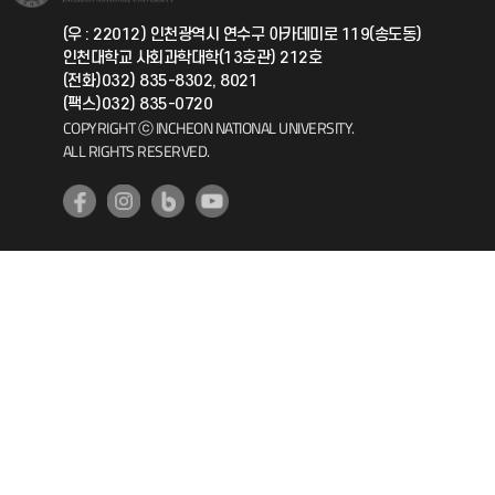
국제지원과
(우 : 22012) 인천광역시 연수구 아카데미로 119(송도동)
인천대학교 사회과학대학(13호관) 212호
공자아카데미
(전화)032) 835-8302, 8021
(팩스)032) 835-0720
기초교육원
COPYRIGHT ⓒ INCHEON NATIONAL UNIVERSITY.
ALL RIGHTS RESERVED.
공학교육혁신센터
대학생활상담센터
사회봉사센터
생활원
원격지원
인천국제개발협력센터