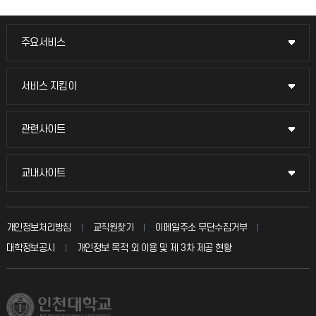
주요서비스
주요서비스
교무회의방송
서비스 지킴이
서비스 지킴이
교수채용
묻고 답하기
관련사이트
관련사이트
시설예약
불친절신고
국방헬프콜
교내사이트
교내사이트
인터넷증명
자주 묻는 질문(FAQ)
발전기금
교수회
입학안내
개인정보처리방침
교직원찾기
이메일주소 무단수집거부
칭찬마당
산학협력단
교육혁신본부
대학정보공시
개인정보 목적 외 이용 및 제 3차 제공 현황
직원채용
학생서비스 지킴이
소비자생활협동조합
국제교류과
취업정보(학생)
총동문회