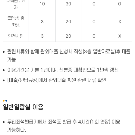
대학원수료
10
30
O
O
자
졸업생, 휴
3
20
O
X
학생
인천시민
3
20
O
X
관련서류와 함께 관외대출 신청서 작성(3층 일반자료실)후 대출
가능
이용기간은 기본 1년이며, 신분증 재확인으로 1년씩 갱신
[대출/반납규정]에서 관외대출 회원 관련 서류 확인
일반열람실 이용
무인좌석발급기에서 좌석표 발급 후 4시간(1회 연장) 이용
가능하다.