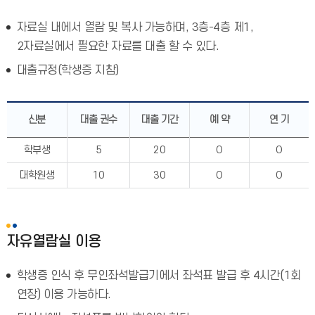
자료실 내에서 열람 및 복사 가능하며, 3층-4층 제1,
2자료실에서 필요한 자료를 대출 할 수 있다.
대출규정(학생증 지참)
신분
대출 권수
대출 기간
예 약
연 기
학부생
5
20
O
O
대학원생
10
30
O
O
자유열람실 이용
학생증 인식 후 무인좌석발급기에서 좌석표 발급 후 4시간(1회
연장) 이용 가능하다.