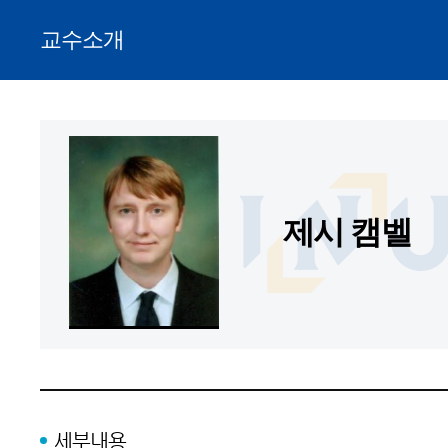
교수소개
제시 캠벨
세부내용