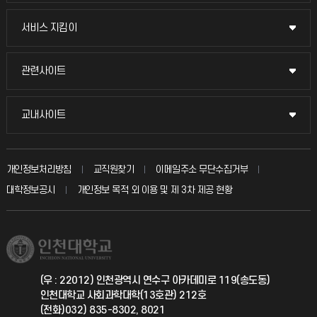
교무회의방송
서비스 지킴이
서비스 지킴이
교수채용
묻고 답하기
관련사이트
관련사이트
시설예약
불친절신고
국방헬프콜
교내사이트
교내사이트
인터넷증명
자주 묻는 질문(FAQ)
발전기금
교수회
입학안내
개인정보처리방침
교직원찾기
이메일주소 무단수집거부
칭찬마당
산학협력단
교육혁신본부
대학정보공시
개인정보 목적 외 이용 및 제 3차 제공 현황
직원채용
학생서비스 지킴이
소비자생활협동조합
국제교류과
취업정보(학생)
총동문회
국제지원과
(우 : 22012) 인천광역시 연수구 아카데미로 119(송도동)
인천대학교 사회과학대학(13호관) 212호
공자아카데미
(전화)032) 835-8302, 8021