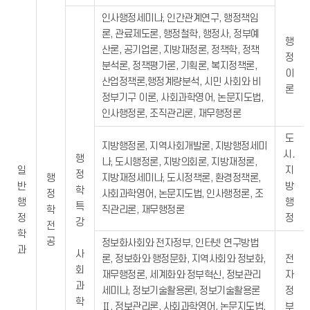
인사행정세미나, 인간관계연구, 행정책임
론, 관료제도론, 행정철학, 행정사, 정부예
행
산론, 공기업론, 지방재정론, 정책학, 정책
정
분석론, 정책평가론, 기획론, 복지정책론,
이
산업정책론,행정계량분석, 시민 사회와 비
론
정부기구 이론, 사회과학영어, 논문지도법,
인사행정론, 조직관리론, 재무행정론
도
지방행정론, 지역사회개발론, 지방행정세미
시․
행
나, 도시행정론, 지방의회론, 지방재정론,
일
지
정
행
지방재정세미나, 도시정책론, 환경정책론,
반
방
학
정
사회과학영어, 논문지도법, 인사행정론, 조
행
행
특
학
직관리론, 재무행정론
정
정
강
전
학
공
정보화사회와 전자정부, 인터넷 연구방법
과
사
론, 정보화와 행정문화, 지역사회와 정보화,
전
회
재무행정론, 세계화와 정부혁신, 정보관리
자
과
세미나, 정보기술활용론I, 정보기술활용론
정
학
Ⅱ, 정보관리론, 사회과학영어, 논문지도법,
부