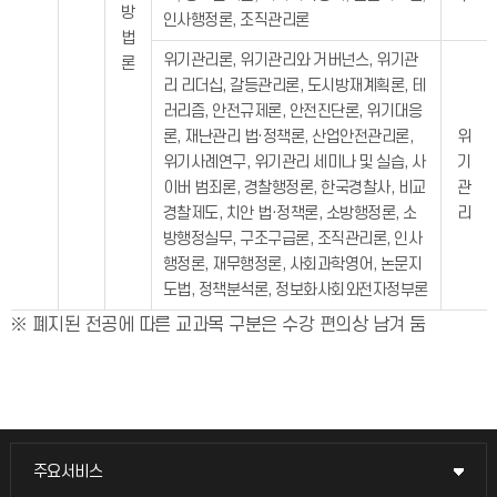
방
인사행정론, 조직관리론
법
위기관리론, 위기관리와 거버넌스, 위기관
론
리 리더십, 갈등관리론, 도시방재계획론, 테
러리즘, 안전규제론, 안전진단론, 위기대응
론, 재난관리 법·정책론, 산업안전관리론,
위
위기사례연구, 위기관리 세미나 및 실습, 사
기
이버 범죄론, 경찰행정론, 한국경찰사, 비교
관
경찰제도, 치안 법·정책론, 소방행정론, 소
리
방행정실무, 구조구급론, 조직관리론, 인사
행정론, 재무행정론, 사회과학영어, 논문지
도법, 정책분석론, 정보화사회와전자정부론
※ 폐지된 전공에 따른 교과목 구분은 수강 편의상 남겨 둠
주요서비스
주요서비스