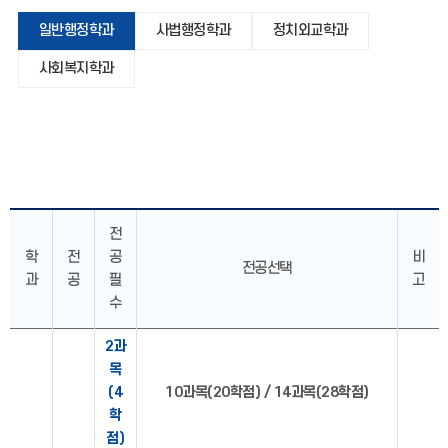
일반행정학과
사법행정학과
정치외교학과
사회복지학과
전
학
전
공
비
전공선택
과
공
필
고
수
2과
목
(4
10과목(20학점) / 14과목(28학점)
학
점)