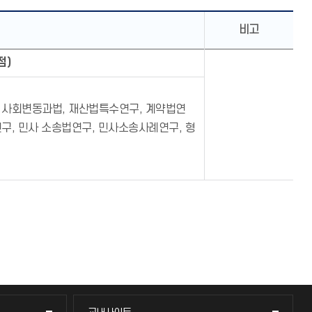
비고
점)
 사회변동과법, 재산법특수연구, 계약법연
구, 민사 소송법연구, 민사소송사례연구, 형