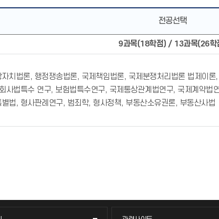
전공선택
9과목(18학점) / 13과목(26학
자치법론, 행정쟁송법론, 국제책임법론, 국제분쟁처리법론 법제이론,
 회사법특수 연구, 보험법특수연구, 국제통상관계법연구, 국제계약법연
별법, 형사판례연구, 범죄학, 형사정책, 부동산소유권론, 부동산사법