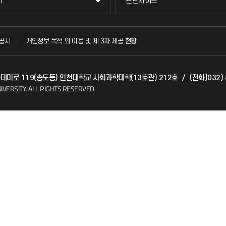
이
관련사이트
이
관련사이트
국방헬프콜
공시
개인정보 목적 외 이용 및 제 3차 제공 현황
발전기금
아카데미로 119(송도동) 인천대학교 사회과학대학(13호관) 212호
/
(전화)032) 
(FAQ)
산학협력단
IVERSITY.
ALL RIGHTS RESERVED.
소비자생활협동조합
지킴이
총동문회