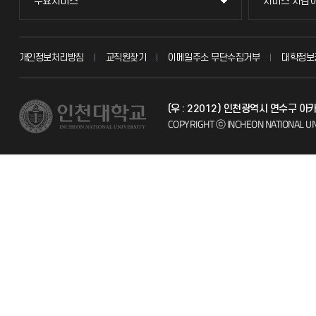
주요서비스
서비스 지킴
주요서비스
서비스 지킴
교무회의방송
묻고 답하기
개인정보처리방침
교직원찾기
이메일주소 무단수집거부
대학정보
교수채용
불친절신고
(우 : 22012) 인천광역시 연수구 
시설예약
자주 묻는 질문
COPYRIGHT ⓒ INCHEON NATIONAL UN
인터넷증명
칭찬마당
입학안내
학생서비스 
직원채용
취업정보(학생)