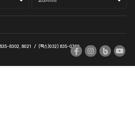
교내사이트
교내사이트
교수회
교육혁신본부
835-8302, 8021
/
(팩스)032) 835-0720
국제교류과
국제지원과
공자아카데미
기초교육원
공학교육혁신센터
대학생활상담센터