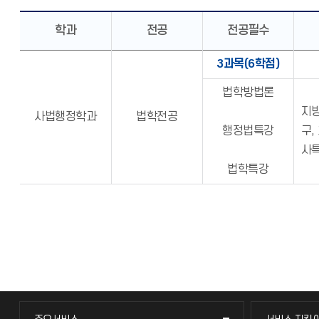
학과
전공
전공필수
3과목(6학점)
법학방법론
지방
사법행정학과
법학전공
행정법특강
구,
사특
법학특강